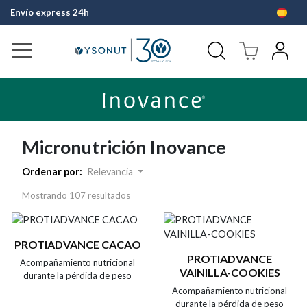
Envío express 24h
Pago fácil 
Micronutrición Inovance
Ordenar por:
Relevancia
Mostrando
107
resultados
PROTIADVANCE CACAO
PROTIADVANCE
Acompañamiento nutricional
VAINILLA-COOKIES
durante la pérdida de peso
Acompañamiento nutricional
durante la pérdida de peso