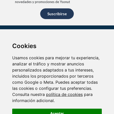
novedades y promociones de Ysonut
Suscribirse
Cookies
Bienvenido a la tienda oficial de Ysonut, un universo de soluciones
nutricionales para tu salud.
Usamos cookies para mejorar tu experiencia,
analizar el tráfico y mostrar anuncios
Información de interés
personalizados adaptados a tus intereses,
Quiénes somos
Aviso legal
incluidos los proporcionados por terceros
Contacto
Política de cookies
como Google o Meta. Puedes aceptar todas
Condiciones de venta
las cookies o configurar tus preferencias.
Política de privacidad
Consulta nuestra
política de cookies
para
información adicional.
De lunes a viernes:
900 100 200
Aceptar