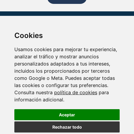
Cookies
Bienvenido a la tienda oficial de Ysonut, un universo de soluciones
nutricionales para tu salud.
Usamos cookies para mejorar tu experiencia,
analizar el tráfico y mostrar anuncios
Información de interés
personalizados adaptados a tus intereses,
Quiénes somos
Aviso legal
incluidos los proporcionados por terceros
Contacto
Política de cookies
como Google o Meta. Puedes aceptar todas
Condiciones de venta
las cookies o configurar tus preferencias.
Política de privacidad
Consulta nuestra
política de cookies
para
información adicional.
De lunes a viernes:
900 100 200
Aceptar
GRATIS
Rechazar todo